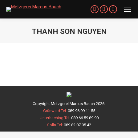
Facebook
Instagram
YouTube
page
page
page
opens
opens
opens
THANH SON NGUYEN
in
in
in
Sie befinden sich hier:
new
new
new
window
window
window
Copyright Metzgerei Marcus Bauch 2026.
Grünwald Tel:
089 96 99 11 55
Unterhaching Tel:
089 66 59 89 90
Solln Tel:
089 82 07 05 42